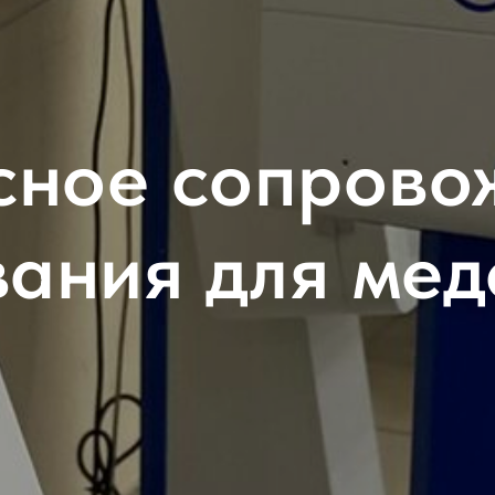
сное сопрово
ания для ме