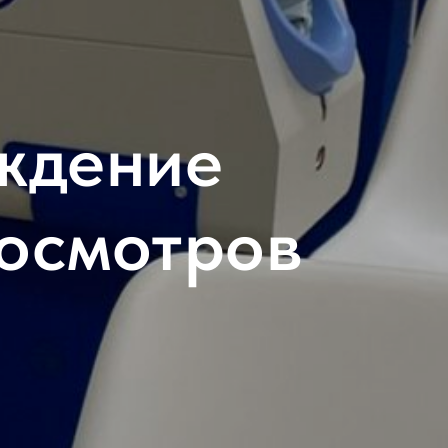
ждение
досмотров