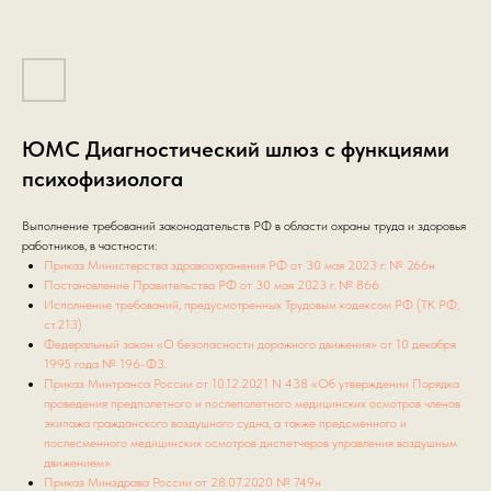
ЮМС Диагностический шлюз с функциями
психофизиолога
Выполнение требований законодательств РФ в области охраны труда и здоровья
работников, в частности:
Приказ Министерства здравоохранения РФ от 30 мая 2023 г. № 266н
Постановление Правительства РФ от 30 мая 2023 г. № 866
Исполнение требований, предусмотренных Трудовым кодексом РФ (ТК РФ,
ст.213)
Федеральный закон «О безопасности дорожного движения» от 10 декабря
1995 года № 196-ФЗ.
Приказ Минтранса России от 10.12.2021 N 438 «Об утверждении Порядка
проведения предполетного и послеполетного медицинских осмотров членов
экипажа гражданского воздушного судна, а также предсменного и
послесменного медицинских осмотров диспетчеров управления воздушным
движением»
Приказ Минздрава России от 28.07.2020 № 749н