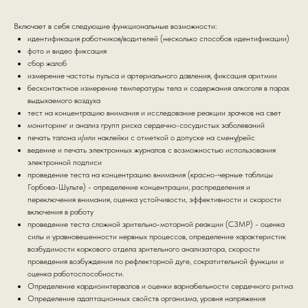
Включает в себя следующие функциональные возможности:
идентификация работников/водителей (несколько способов идентификации)
фото и видео фиксация
сбор жалоб
измерение частоты пульса и артериального давления, фиксация аритмии
бесконтактное измерение температуры тела и содержания алкоголя в парах
выдыхаемого воздуха
тест на концентрацию внимания и исследование реакции зрачков на свет
мониторинг и анализ групп риска сердечно-сосудистых заболеваний
печать талона и/или наклейки с отметкой о допуске на смену/рейс
ведение и печать электронных журналов с возможностью использования
электронной подписи
проведение теста на концентрацию внимания (красно-черные таблицы
Горбова-Шульте) - определение концентрации, распределения и
переключения внимания, оценка устойчивости, эффективности и скорости
включения в работу
проведение теста сложной зрительно-моторной реакции (СЗМР) - оценка
силы и уравновешенности нервных процессов, определение характеристик
возбудимости коркового отдела зрительного анализатора, скорости
проведения возбуждения по рефлекторной дуге, сократительной функции и
оценка работоспособности.
Определение кардиоинтервалов и оценки вариабельности сердечного ритма
Определение адаптационных свойств организма, уровня напряжения